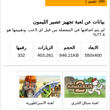
166
تقييم )
بيانات عن لعبة تجهيز عصير الليمون
لم يتم اضافتها في المفضله من قبل اي لاعب. وتقييمها هو
77.4%
الابعاد
الحجم
الزيارات
رقمها
332
403,261
646.21KB
550x400
لعبة سباق الجري
لعبة الامبراطورية