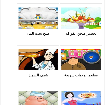
تحضير صحن الفواكه
طبخ تحت الماء
مطعم الوجبات سريعة
شيف السمك