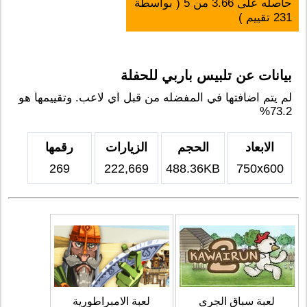
حاصله على
3.66
من
5
( بواسطة
231
تقييم )
بيانات عن تلبيس باربي للحفلة
لم يتم اضافتها في المفضله من قبل اي لاعب. وتقييمها هو
73.2%
الابعاد
الحجم
الزيارات
رقمها
269
222,669
488.36KB
750x600
لعبة سباق الجري
لعبة الامبراطورية