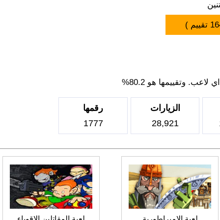
نين
16
تقييم )
اعب. وتقييمها هو 80.2%
الزيارات
رقمها
1777
28,921
لعبة الامبراطورية
لعبة المقاتلين الاقوياء