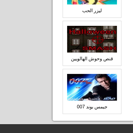
ليزر الحب
قنص وحوش الهالويين
جيمس بوند 007