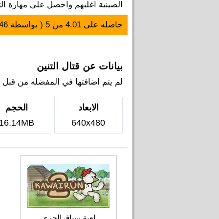
الصينية اغلبهم واحصل على مهارة الت
حاصله على
4.01
من
5
( بواسطة
46
بيانات عن قتال التنين
لم يتم اضافتها في المفضله من قبل اي ل
الابعاد
الحجم
16.14MB
640x480
لعبة سباق الجري