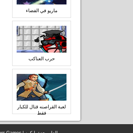
ماريو في الفضاء
حرب العناكب
لعبة القراصنه قتال للكبار
فقط
© 2006 - 2026 JeddahBikers Games | العاب جدة بايكرز