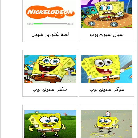
سباق سبونج بوب
لعبة نكلودين شبهي
هوكي سبونج بوب
ملاهي سبونج بوب