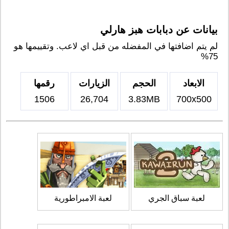
بيانات عن دبابات هبز هارلي
لم يتم اضافتها في المفضله من قبل اي لاعب. وتقييمها هو
75%
الابعاد
الحجم
الزيارات
رقمها
1506
26,704
3.83MB
700x500
لعبة سباق الجري
لعبة الامبراطورية