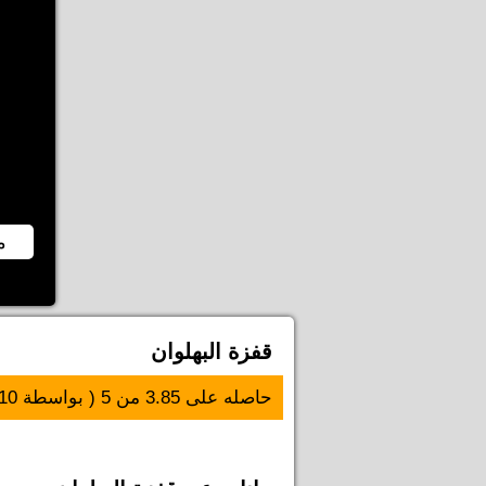
م
قفزة البهلوان
حاصله على
3.85
من
5
( بواسطة
10