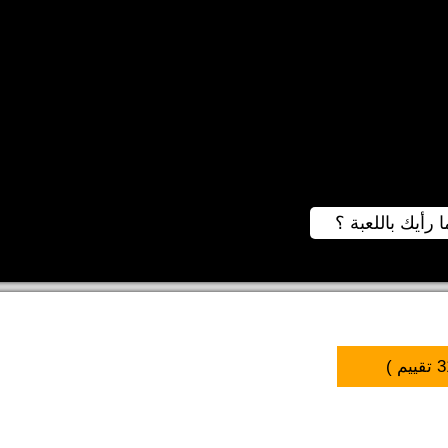
ا رأيك باللعبة ؟
3
تقييم )